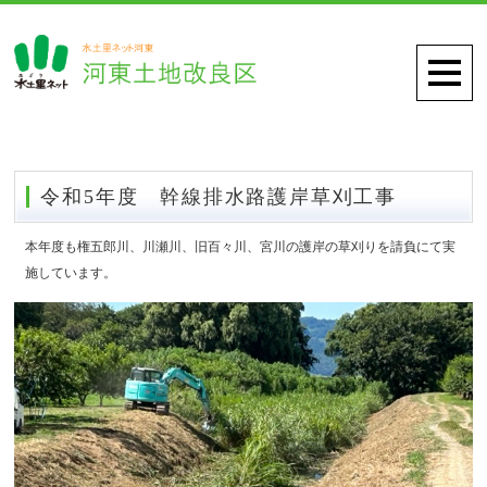
令和5年度 幹線排水路護岸草刈工事
本年度も権五郎川、川瀬川、旧百々川、宮川の護岸の草刈りを請負にて実
施しています。