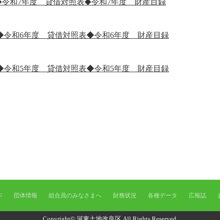
令和7年度 貸借対照表
令和7年度 財産目録
◆
◆
◆令和6年度 貸借対照表
◆令和6年度 財産目録
◆令和5年度 貸借対照表
◆令和5年度 財産目録
ジ
団体情報
組合員のみなさまへ
財務状況
各種データ
広報誌
Copyright©
河東土地改良区
All Rights Reserved.