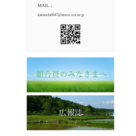
MAIL：
katotochi0047@aioros.ocn.ne.jp