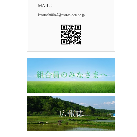
MAIL：
katotochi0047@aioros.ocn.ne.jp